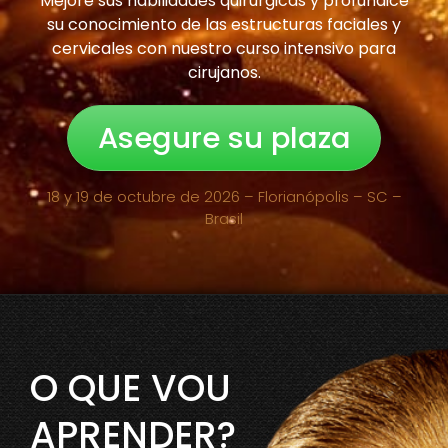
Mejore sus habilidades quirúrgicas y profundice
su conocimiento de las estructuras faciales y
cervicales con nuestro curso intensivo para
cirujanos.
Asegure su plaza
18 y 19 de octubre de 2026 – Florianópolis – SC –
Brasil
O QUE VOU
APRENDER?