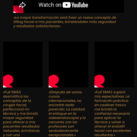
«La mayor transformación será traer un nuevo concepto de
lifting facial a mis pacientes, brindándoles más seguridad
y resultados satisfactorios»
«Full SMAS
«Después de varios
«Full SMAS superó
desmitificó los
cursos
mis expectativas. La
conceptos de la
internacionales, no
formación práctica
cirugía facial,
encontré nada
en cadáver fresco
perfeccionó mi
parecido. La calidad,
me brindó la
técnica y me brindó
el enfoque en la
confianza necesaria
mayor seguridad
videoendoscopia y la
para aplicar la
para ofrecer a mis
cercanía con los
técnica y volver a
pacientes resultados
profesores son
ofrecer el endolift
naturales, armónicos
verdaderamente
facial con excelentes
y con una
excepcionales.»
resultados.»