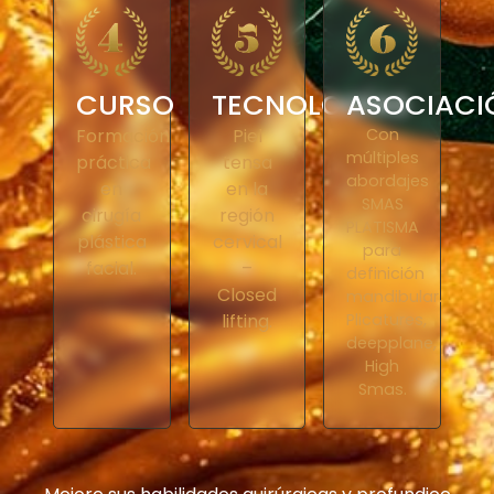
CURSO
TECNOLOGÍAS
ASOCIACI
Formación
Piel
Con
múltiples
práctica
tensa
abordajes
en
en la
SMAS
cirugía
región
PLATISMA
plástica
cervical
para
facial.
–
definición
Closed
mandibular.
lifting.
Plicatures,
deepplane,
High
Smas.