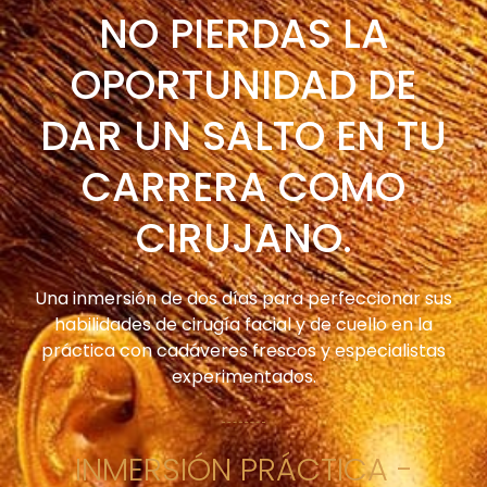
NO PIERDAS LA
OPORTUNIDAD DE
DAR UN SALTO EN TU
CARRERA COMO
CIRUJANO.
Una inmersión de dos días para perfeccionar sus
habilidades de cirugía facial y de cuello en la
práctica con cadáveres frescos y especialistas
experimentados.
INMERSIÓN PRÁCTICA -