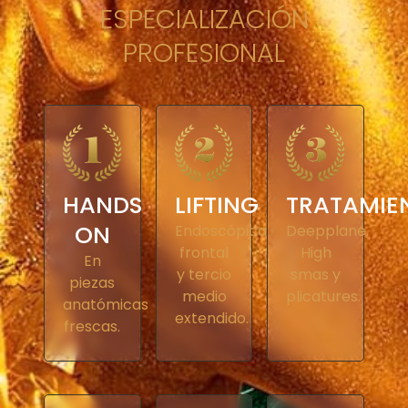
ESPECIALIZACIÓN
PROFESIONAL
HANDS
LIFTING
TRATAMIE
ON
Endoscópica
Deepplane,
frontal
High
En
y tercio
smas y
piezas
medio
plicatures.
anatómicas
extendido.
frescas.