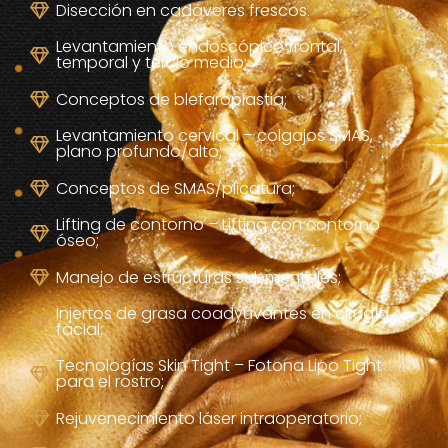
Disección en cadáveres frescos.
Levantamiento endoscópico frontal,
temporal y tercio medio;
Conceptos de blefaroplastia;
Levantamiento cervical – colgajos SMAS,
plano profundo/alto;
Conceptos de SMAS/plicatura;
Lifting de contorno – Lifting con contorno
óseo;
Manejo de estructuras submentales;
Injertos de grasa coadyuvantes en cirugía
facial;
Tecnologías Skin Tight – Fotona Lipo Tight
para el rostro;
Rejuvenecimiento láser intraoperatorio;