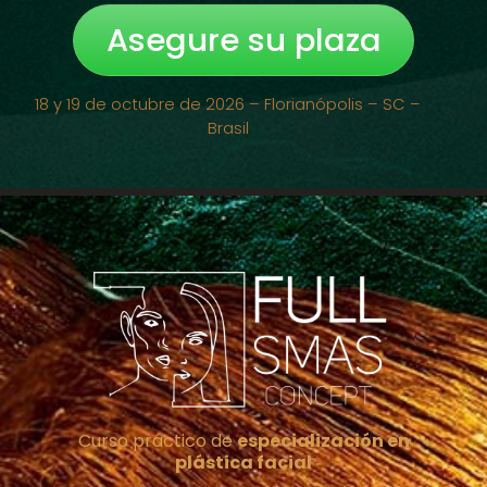
Asegure su plaza
18 y 19 de octubre de 2026 – Florianópolis – SC –
Brasil
Curso práctico de
especialización en
plástica facial