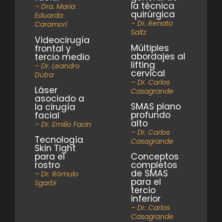
la técnica
– Dra. Maria
quirúrgica
Eduarda
– Dr. Renato
Caramori
Saltz
Videocirugía
Múltiples
frontal y
abordajes al
tercio medio
lifting
– Dr. Leandro
cervical
Dutra
– Dr. Carlos
Láser
Casagrande
asociado a
SMAS plano
la cirugía
profundo
facial
alto
– Dr. Emilio Facin
– Dr. Carlos
Tecnología
Casagrande
Skin Tight
para el
Conceptos
rostro
completos
de SMAS
– Dr. Rómulo
para el
Sgarbi
tercio
inferior
– Dr. Carlos
Casagrande